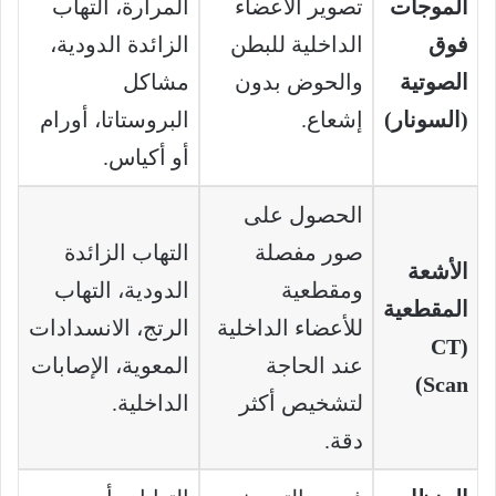
الموجات
تصوير الأعضاء
المرارة، التهاب
فوق
الداخلية للبطن
الزائدة الدودية،
الصوتية
والحوض بدون
مشاكل
(السونار)
إشعاع.
البروستاتا، أورام
أو أكياس.
الحصول على
صور مفصلة
التهاب الزائدة
الأشعة
ومقطعية
الدودية، التهاب
المقطعية
للأعضاء الداخلية
الرتج، الانسدادات
(CT
عند الحاجة
المعوية، الإصابات
Scan)
لتشخيص أكثر
الداخلية.
دقة.