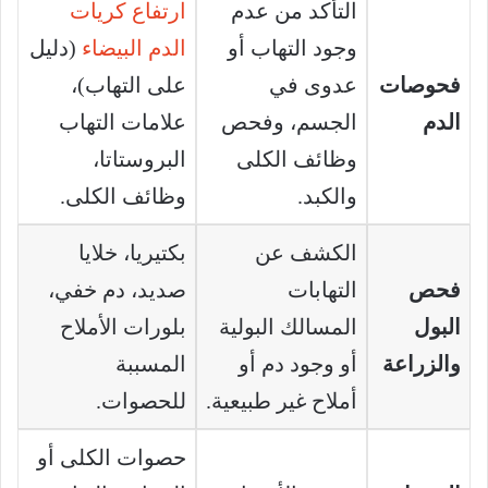
التأكد من عدم
ارتفاع كريات
وجود التهاب أو
الدم البيضاء
(دليل
فحوصات
عدوى في
على التهاب)،
الدم
الجسم، وفحص
علامات التهاب
وظائف الكلى
البروستاتا،
والكبد.
وظائف الكلى.
الكشف عن
بكتيريا، خلايا
فحص
التهابات
صديد، دم خفي،
البول
المسالك البولية
بلورات الأملاح
والزراعة
أو وجود دم أو
المسببة
أملاح غير طبيعية.
للحصوات.
حصوات الكلى أو