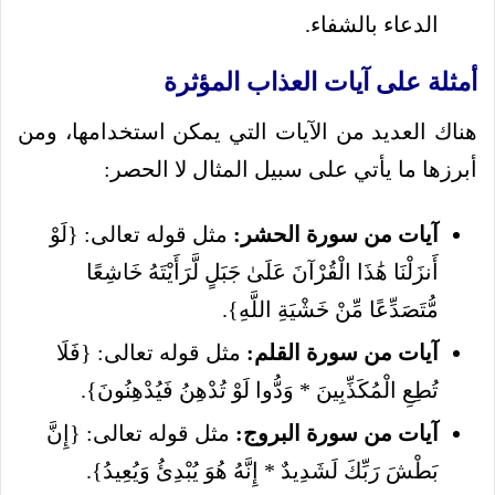
الدعاء بالشفاء.
أمثلة على آيات العذاب المؤثرة
هناك العديد من الآيات التي يمكن استخدامها، ومن
أبرزها ما يأتي على سبيل المثال لا الحصر:
آيات من سورة الحشر:
مثل قوله تعالى: {لَوْ
أَنزَلْنَا هَٰذَا الْقُرْآنَ عَلَىٰ جَبَلٍ لَّرَأَيْتَهُ خَاشِعًا
مُّتَصَدِّعًا مِّنْ خَشْيَةِ اللَّهِ}.
آيات من سورة القلم:
مثل قوله تعالى: {فَلَا
تُطِعِ الْمُكَذِّبِينَ * وَدُّوا لَوْ تُدْهِنُ فَيُدْهِنُونَ}.
آيات من سورة البروج:
مثل قوله تعالى: {إِنَّ
بَطْشَ رَبِّكَ لَشَدِيدٌ * إِنَّهُ هُوَ يُبْدِئُ وَيُعِيدُ}.