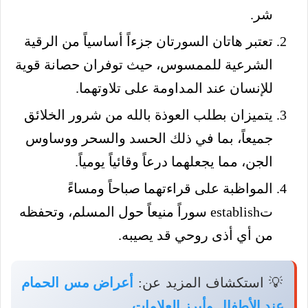
شر.
تعتبر هاتان السورتان جزءاً أساسياً من الرقية
الشرعية للممسوس، حيث توفران حصانة قوية
للإنسان عند المداومة على تلاوتهما.
يتميزان بطلب العوذة بالله من شرور الخلائق
جميعاً، بما في ذلك الحسد والسحر ووساوس
الجن، مما يجعلهما درعاً وقائياً يومياً.
المواظبة على قراءتهما صباحاً ومساءً
تestablish سوراً منيعاً حول المسلم، وتحفظه
من أي أذى روحي قد يصيبه.
💡 استكشاف المزيد عن:
أعراض مس الحمام
عند الأطفال وأبرز العلامات