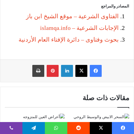
المصادر والمراجع
الفتاوى الشرعية – موقع الشيخ ابن باز
الإجابات الشرعية – islamqa.info
بحوث وفتاوى – دائرة الإفتاء العام الأردنية
فيسبوك
‫X
لينكدإن
بينتيريست
طباعة
مقالات ذات صلة
السحر الابيض والوسيط
أعراض العين للمتزوجه
الروحي وعلاقتهما بالعلاج
وعلاماتها الأكيدة