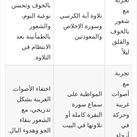
بالخوف وتحسن
مع
تلاوة آية الكرسي
نوعية النوم،
شعور
وسورة الإخلاص
والشعور
بالخوف
والمعوذتين
بالطمأنينة بعد
والقلق
الانتظام في
ليلاً
التلاوة.
تجربة
مع
اختفاء الأصوات
أصوات
المواظبة على
الغريبة بشكل
غريبة
سماع سورة
تدريجي، مع
وحركة
البقرة كاملة أو
الشعور بنقاء
في
تلاوتها في البيت
الجو وهدوء البال.
أرجاء