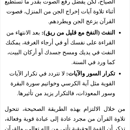
الصياح، لكن يفضل رفع الصوت بقدر ما تستطيع
أثناء تلاوة آيات إخراج الجن من المنزل، فصوت
القرآن يزعج الجن ويطردهم.
النفث (النفخ مع قليل من ريق):
بعد الانتهاء من
القراءة على نفسك أو في أرجاء الغرفة، يمكنك
النفث في يديك ومسح جسدك أو أركان البيت،
كما ورد في السنة.
تكرار السور والآيات:
لا تتردد في تكرار الآيات
القوية مثل آية الكرسي وخواتيم سورة البقرة
وسور المعوذات، فالتكرار يزيد من تأثيرها.
من خلال الالتزام بهذه الطريقة الصحيحة، تتحول
تلاوة القرآن من مجرد عادة إلى عبادة قوية وفعالة،
تذكر أن القوة الحقيقية تأتي من الله تعالى، والقرآن