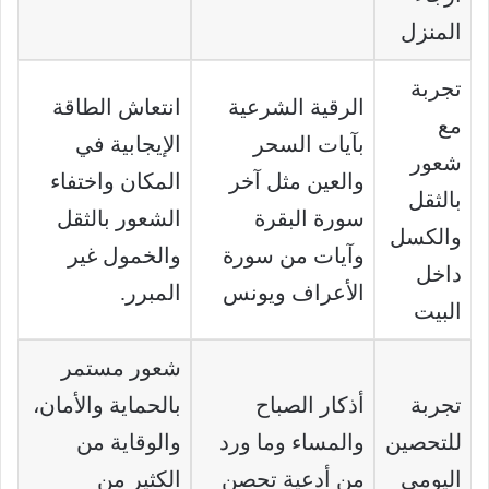
المنزل
تجربة
الرقية الشرعية
انتعاش الطاقة
مع
بآيات السحر
الإيجابية في
شعور
والعين مثل آخر
المكان واختفاء
بالثقل
سورة البقرة
الشعور بالثقل
والكسل
وآيات من سورة
والخمول غير
داخل
الأعراف ويونس
المبرر.
البيت
شعور مستمر
تجربة
أذكار الصباح
بالحماية والأمان،
للتحصين
والمساء وما ورد
والوقاية من
اليومي
من أدعية تحصن
الكثير من