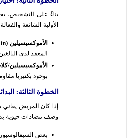
الخطوة الثانية: اختي
بناءً على التشخيص، يح
الأولية الشائعة والفعالة 
الأموكسيسيلين (Amoxicillin):
المعقد لدى البالغين،
الأموكسيسيلين/كلافولانات (avulanate
بوجود بكتيريا مقاوم
الخطوة الثالثة: البد
إذا كان المريض يعاني م
وصف مضادات حيوية بدي
بعض السيفالوسبورينات (sporins