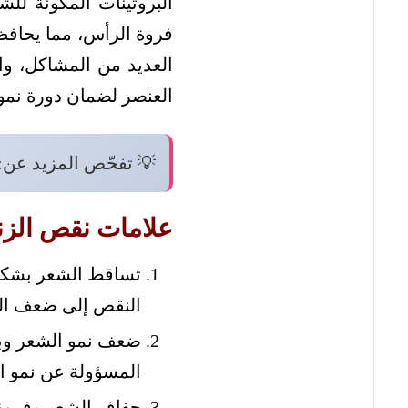
البروتينات المكونة لل
فروة الرأس، مما يحافظ
العديد من المشاكل، وا
العنصر لضمان دورة نمو
💡 تفحّص المزيد عن:
علامات نقص الز
تساقط الشعر بشكل 
النقص إلى ضعف الب
ضعف نمو الشعر وبط
المسؤولة عن نمو ال
جفاف الشعر وفروة 