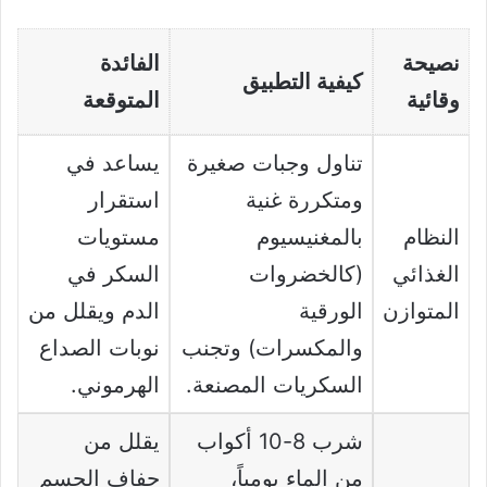
نصيحة
الفائدة
كيفية التطبيق
وقائية
المتوقعة
تناول وجبات صغيرة
يساعد في
ومتكررة غنية
استقرار
النظام
بالمغنيسيوم
مستويات
الغذائي
(كالخضروات
السكر في
المتوازن
الورقية
الدم ويقلل من
والمكسرات) وتجنب
نوبات الصداع
السكريات المصنعة.
الهرموني.
شرب 8-10 أكواب
يقلل من
من الماء يومياً،
جفاف الجسم