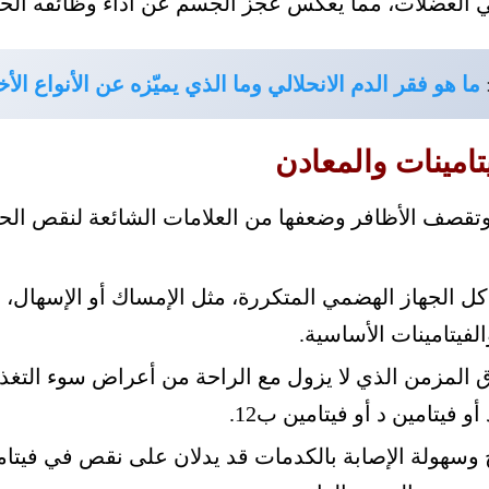
 العضلات، مما يعكس عجز الجسم عن أداء وظائفه الح
ما هو فقر الدم الانحلالي وما الذي يميّزه عن الأنواع ال
امينات والمعادن
وتقصف الأظافر وضعفها من العلامات الشائعة لنقص الحد
 الجهاز الهضمي المتكررة، مثل الإمساك أو الإسهال، إ
فيتامينات الأساسية.
اق المزمن الذي لا يزول مع الراحة من أعراض سوء التغذية
 فيتامين د أو فيتامين ب12.
وسهولة الإصابة بالكدمات قد يدلان على نقص في فيتامي