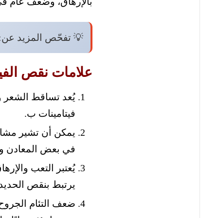
بالإرهاق، وضعف عام في
💡 تفحّص المزيد عن:
علامات نقص الفيت
يُعد تساقط الشعر 
فيتامينات ب.
يمكن أن تشير مشاكل
في بعض المعادن وال
يُعتبر التعب والإره
يرتبط بنقص الحديد أو
ضعف التئام الجروح 