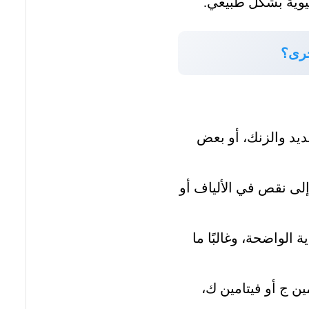
يوية بشكل طبيعي.
أخرى؟
يد والزنك، أو بعض
لى نقص في الألياف أو
 الواضحة، وغالبًا ما
ن ج أو فيتامين ك،