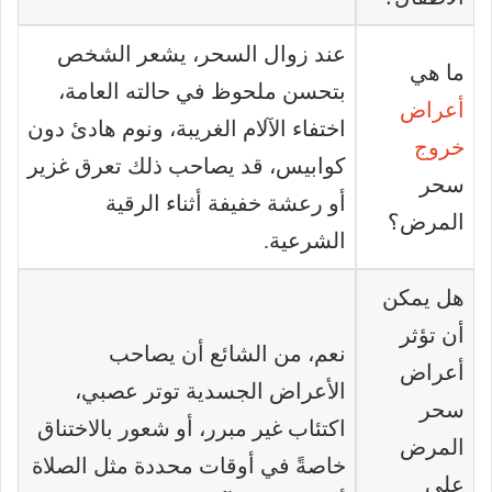
عند زوال السحر، يشعر الشخص
ما هي
بتحسن ملحوظ في حالته العامة،
أعراض
اختفاء الآلام الغريبة، ونوم هادئ دون
خروج
كوابيس، قد يصاحب ذلك تعرق غزير
سحر
أو رعشة خفيفة أثناء الرقية
المرض؟
الشرعية.
هل يمكن
أن تؤثر
نعم، من الشائع أن يصاحب
أعراض
الأعراض الجسدية توتر عصبي،
سحر
اكتئاب غير مبرر، أو شعور بالاختناق
المرض
خاصةً في أوقات محددة مثل الصلاة
على