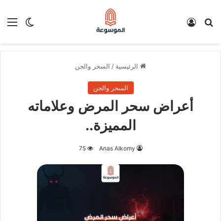
بحث عن
تسجيل الدخول
الق
الوضع ا
الرئيسية
/
السحر والجن
السحر والجن
أعراض سحر المرض وعلاماته
المميزة..
75
Anas Alkomy