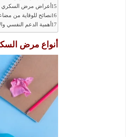
أعراض مرض السكري عن
نصائح للوقاية من مض
أهمية الدعم النفسي وال
أنواع مرض السك