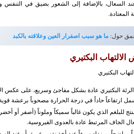
ند السعال، بالإضافة إلى الشعور بضيق في التنفس و
المعتادة.
عمق حول:
ما هو سبب اصفرار العين وعلاقته بالكبد
 الالتهاب البكتيري
 الرئة البكتيري عادة بشكل مفاجئ وسريع، على عكس ال
مل ارتفاعاً حاداً في درجة الحرارة مصحوباً برعشة قوية
نتج للبلغم الذي يكون غالباً سميكاً وملوناً (أصفر أو أخ
ل الجاف المرتبط عادة بالعدوى الفيروسية.
اً وواضحاً، ويزداد سوءاً عند أخذ نفس عميق أو عند ال