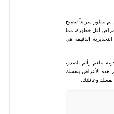
 ثم يتطور سريعاً ليصبح
 أمراض أقل خطورة، مما
لتحذيرية الدقيقة هي
بة ببلغم وألم الصدر،
يز هذه الأعراض بنفسك
 نفسك وعائلتك.