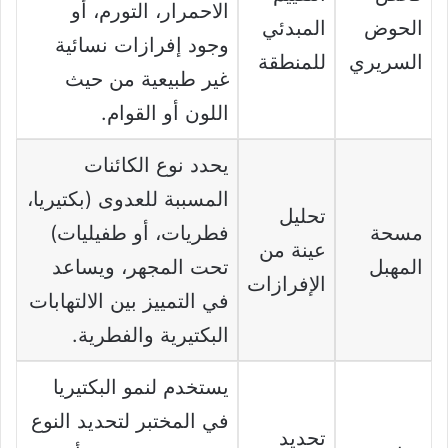
الاحمرار، التورم، أو
الحوض
المبدئي
وجود إفرازات نسائية
السريري
للمنطقة
غير طبيعية من حيث
اللون أو القوام.
يحدد نوع الكائنات
المسببة للعدوى (بكتيريا،
تحليل
مسحة
فطريات، أو طفيليات)
عينة من
المهبل
تحت المجهر، ويساعد
الإفرازات
في التمييز بين الالتهابات
البكتيرية والفطرية.
يستخدم لنمو البكتيريا
في المختبر لتحديد النوع
تحديد