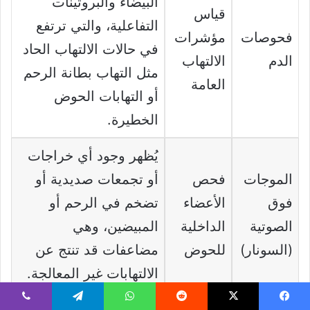
البيضاء والبروتينات
قياس
التفاعلية، والتي ترتفع
فحوصات
مؤشرات
في حالات الالتهاب الحاد
الدم
الالتهاب
مثل التهاب بطانة الرحم
العامة
أو التهابات الحوض
الخطيرة.
يُظهر وجود أي خراجات
الموجات
فحص
أو تجمعات صديدية أو
فوق
الأعضاء
تضخم في الرحم أو
الصوتية
الداخلية
المبيضين، وهي
(السونار)
للحوض
مضاعفات قد تنتج عن
الالتهابات غير المعالجة.