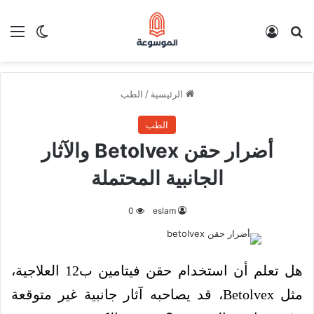
بحث عن
تسجيل الدخول
الق
الوضع ا
الرئيسية
/
الطب
الطب
أضرار حقن Betolvex والآثار
الجانبية المحتملة
0
eslam
هل تعلم أن استخدام حقن فيتامين ب12 العلاجية،
مثل Betolvex، قد يصاحبه آثار جانبية غير متوقعة