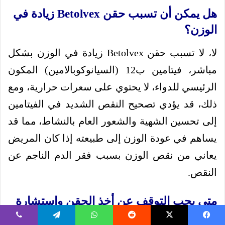
هل يمكن أن تسبب حقن Betolvex زيادة في
الوزن؟
لا، لا تسبب حقن Betolvex زيادة في الوزن بشكل
مباشر، فيتامين ب12 (السيانوكوبالامين) المكون
الرئيسي للدواء، لا يحتوي على سعرات حرارية، ومع
ذلك، قد يؤدي تصحيح النقص الشديد في الفيتامين
إلى تحسين الشهية والشعور العام بالنشاط، مما قد
يساهم في عودة الوزن إلى طبيعته إذا كان المريض
يعاني من نقص الوزن بسبب فقر الدم الناجم عن
النقص.
متى يجب التوقف عن أخذ الحقن واستشارة
الطبيب فوراً؟