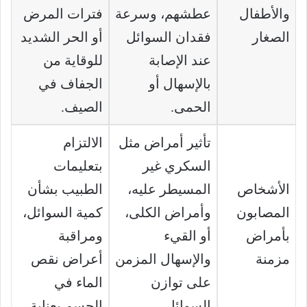
والأطفال
عطشهم، وسرعة
فترات المرض
الصغار
فقدان السوائل
أو الحر الشديد
عند الإصابة
للوقاية من
بالإسهال أو
الجفاف في
الحمى.
الصيف.
تأثير أمراض مثل
الالتزام
السكري غير
بتعليمات
الأشخاص
المسيطر عليه،
الطبيب بشأن
المصابون
وأمراض الكلى،
كمية السوائل،
بأمراض
أو القيء
ومراقبة
مزمنة
والإسهال المزمن
أعراض نقص
على توازن
الماء في
السوائل.
الجسم بعناية.