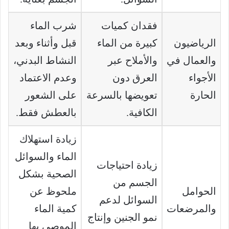
فقدان كميات
شرب الماء
الرياضيون
كبيرة من الماء
قبل وأثناء وبعد
والعمال في
والأملاح عبر
النشاط البدني،
الأجواء
العرق دون
وعدم الاعتماد
الحارة
تعويضها بالسرعة
على الشعور
الكافية.
بالعطش فقط.
زيادة استهلاك
الماء والسوائل
زيادة احتياجات
الصحية بشكل
الجسم من
الحوامل
ملحوظ عن
السوائل لدعم
والمرضعات
كمية الماء
نمو الجنين وإنتاج
الموصى بها