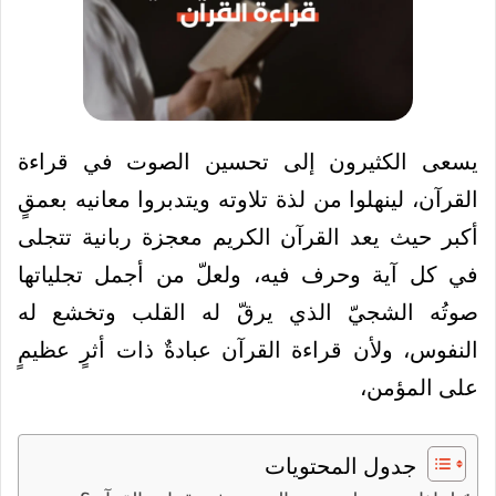
يسعى الكثيرون إلى تحسين الصوت في قراءة
القرآن، لينهلوا من لذة تلاوته ويتدبروا معانيه بعمقٍ
أكبر حيث يعد القرآن الكريم معجزة ربانية تتجلى
في كل آية وحرف فيه، ولعلّ من أجمل تجلياتها
صوتُه الشجيّ الذي يرقّ له القلب وتخشع له
النفوس، ولأن قراءة القرآن عبادةٌ ذات أثرٍ عظيمٍ
على المؤمن،
جدول المحتويات