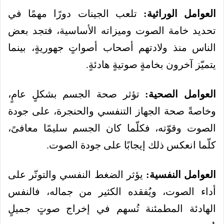
العوامل الوراثية:
تلعب الجينات دورًا مهمًا في
تحديد خامة الصوت وميزاته الأساسية، فتجد بعض
الناس منذ ولادتهم أصحاب أصواتٍ جهوريةٍ، بينما
يتميّز آخرون بخامةٍ صوتيةٍ هادئةٍ.
العوامل الصحية:
تؤثر صحة الجسم بشكلٍ عامٍ،
وخاصةً صحة الجهاز التنفسي والحنجرة، على جودة
الصوت وقوّته، فكلّما كان الجسم سليمًا معافىً،
كلّما انعكس ذلك إيجابًا على جودة الصوت.
العوامل النفسية:
يؤثر الضغط النفسي والتوتّر على
أداء الصوت، ويُفقده الكثير من جماله، فالنفس
الهادئة المطمئنة تُسهم في إخراج صوتٍ جميلٍ