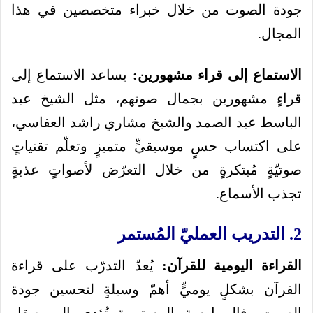
جودة الصوت من خلال خبراء متخصصين في هذا
المجال.
الاستماع إلى قراء مشهورين:
يساعد الاستماع إلى
قراءٍ مشهورين بجمال صوتهم، مثل الشيخ عبد
الباسط عبد الصمد والشيخ مشاري راشد العفاسي،
على اكتساب حسٍ موسيقيٍّ متميزٍ وتعلّم تقنياتٍ
صوتيّةٍ مُبتكرةٍ من خلال التعرّض لأصواتٍ عذبةٍ
تجذب الأسماع.
2. التدريب العمليّ المُستمر
القراءة اليومية للقرآن:
يُعدّ التدرّب على قراءة
القرآن بشكلٍ يوميٍّ أهمّ وسيلةٍ لتحسين جودة