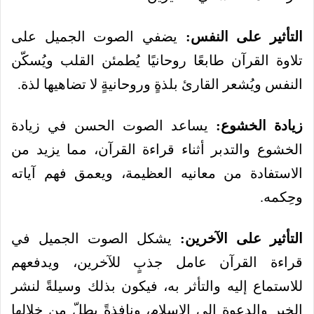
التأثير على النفس:
يضفي الصوت الجميل على
تلاوة القرآن طابعًا روحانيًا يُطمئن القلب ويُسكّن
النفس ويُشعر القارئ بلذةٍ وروحانيةٍ لا تضاهيها لذة.
زيادة الخشوع:
يساعد الصوت الحسن في زيادة
الخشوع والتدبر أثناء قراءة القرآن، مما يزيد من
الاستفادة من معانيه العظيمة، ويعمق فهم آياته
وحِكمه.
التأثير على الآخرين:
يشكل الصوت الجميل في
قراءة القرآن عامل جذبٍ للآخرين، ويدفعهم
للاستماع إليه والتأثر به، فيكون بذلك وسيلةً لنشر
الخير والدعوة إلى الإسلام، ونافذةً يطلّ من خلالها