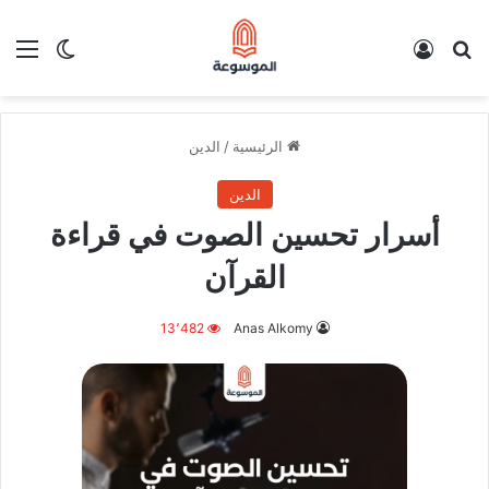
بحث عن
تسجيل الدخول
الق
الوضع ا
الرئيسية
/
الدين
الدين
أسرار تحسين الصوت في قراءة
القرآن
13٬482
Anas Alkomy