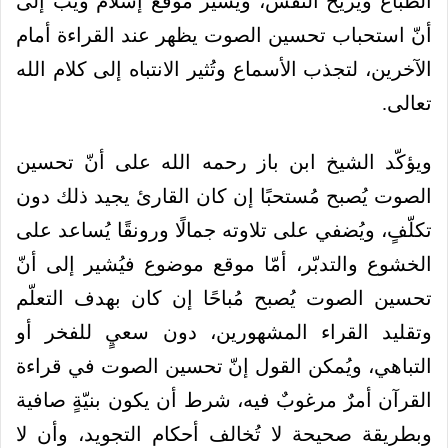
الطباع ويُريح النفس، ويُشير موقع إسلام ويب إلى
أنّ استحباب تحسين الصوت يظهر عند القراءة أمام
الآخرين، لتجذب الأسماع وتُثير الانتباه إلى كلام الله
تعالى.
ويؤكّد الشيخ ابن باز رحمه الله على أنّ تحسين
الصوت يُصبح مُستحبًا إن كان القارئ يجيد ذلك دون
تكلّفٍ، ويُضفي على تلاوته جمالًا ورونقًا يُساعد على
الخشوع والتدبّر،
أمّا موقع موضوع فيُشير إلى أنّ
تحسين الصوت يُصبح مُباحًا إن كان بهدف التعلّم
وتقليد القراء المشهورين، دون سعيٍ للفخر أو
التباهي،
ويُمكن القول إنّ تحسين الصوت في قراءة
القرآن أمرٌ مرغوبٌ فيه، شرط أن يكون بنيّةٍ صافية
وبطريقة صحيحة لا تُخالف أحكام التجويد، وأن لا