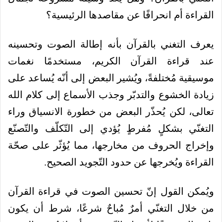
القراءة أم انحرافًا عن مقاصدها الرئيسية؟
يعرف التغني بالقرآن بأنه إطالة الصوت وتحسينه
عند قراءة القرآن الكريم، مستخدمًا نغمات
موسيقية مُختلفةً، ويُشير البعض إلى أنّه يُساعد على
زيادة الخشوع والتدبّر وجذب الأسماع إلى كلام الله
تعالى،
لكن يُحذّر البعض من خطورة الانسياق وراء
التغنّي بشكلٍ مُفرطٍ يُؤدي إلى التّكلّف والتّصنّع
وإخراج الحروف من مخارجها، مما يُؤثّر على صحّة
القراءة ويُخرجها عن حدود التّجويد الصحيح.
ويُمكن القول إنّ تحسين الصوت في قراءة القرآن
من خلال التغنّي أمرٌ مُباحٌ شرعًا، شرط أن يكون