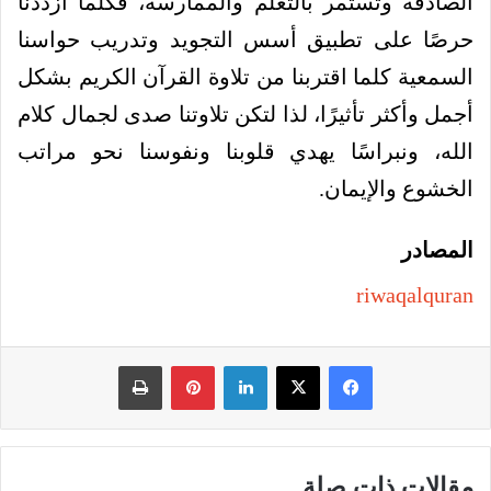
الصادقة وتستمر بالتعلم والممارسة، فكلما ازددنا
حرصًا على تطبيق أسس التجويد وتدريب حواسنا
السمعية كلما اقتربنا من تلاوة القرآن الكريم بشكل
أجمل وأكثر تأثيرًا، لذا لتكن تلاوتنا صدى لجمال كلام
الله، ونبراسًا يهدي قلوبنا ونفوسنا نحو مراتب
الخشوع والإيمان.
المصادر
riwaqalquran
فيسبوك
‫X
لينكدإن
بينتيريست
طباعة
مقالات ذات صلة