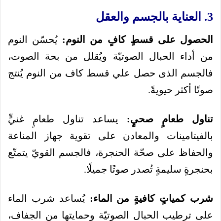
3. العناية بالجسم والعقل
الحصول على قسطٍ كافٍ من النوم:
يُحسّن النوم
من أداء الحبال الصوتيّة ويُقلل من بحة الصوت،
فالجسم الذى حصل علي قسط كاف من النوم يُنتج
صوتًا أكثر حيويةً.
تناول طعامٍ صحيٍ:
يساعد تناول طعامٍ غنيٍّ
بالفيتامينات والمعادن على تقوية جهاز المناعة
والحفاظ على صحّة الحنجرة، فالجسم القويّ يتمتّع
بحنجرةٍ سليمةٍ تُصدر صوتًا جميلًا.
شرب كمياتٍ كافيةٍ من الماء:
يُساعد شرب الماء
على ترطيب الحبال الصوتيّة وحمايتها من الجفاف،