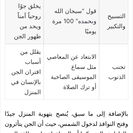
يخلق جوًا
قول “سبحان الله
التسبيح
روحياً آمناً
وبحمده” 100 مرة
والتكبير
ويحد من
يوميًا
ظهور الجن
يقلل من
الابتعاد عن المعاصي
أسباب
تجنب
مثل سماع
اقتران الجن
الذنوب
الموسيقى الصاخبة
بالإنسان في
أو ترك الصلاة
المنزل
بالإضافة إلى ما سبق، يُنصح بتهوية المنزل جيدًا
وفتح النوافذ لدخول الشمس، حيث أن الجن يتأثرون