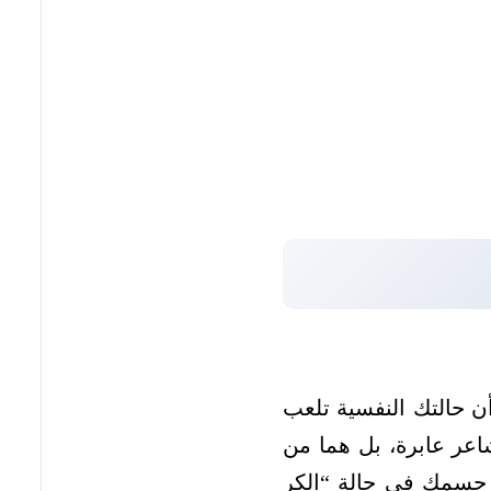
أن حالتك النفسية تلعب
اعر عابرة، بل هما من
خل جسمك في حالة “الكر