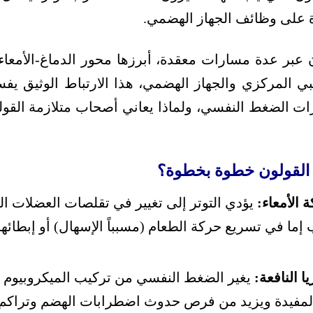
ة على وظائف الجهاز الهضمي.
ن عبر عدة مسارات معقدة، أبرزها محور الدماغ-الأمعاء، 
صبي المركزي والجهاز الهضمي، هذا الارتباط الوثيق يف
رات الضغط النفسي، ولماذا يعاني أصحاب متلازمة القو
ى القولون خطوة بخطوة؟
 الأمعاء:
يؤدي التوتر إلى تغيير في تقلصات العضلات ا
إما في تسريع حركة الطعام (مسبباً الإسهال) أو إبطائها
ا النافعة:
يغير الضغط النفسي من تركيب الميكروبيوم ف
 المفيدة ويزيد من فرص حدوث اضطرابات الهضم وتراكم 