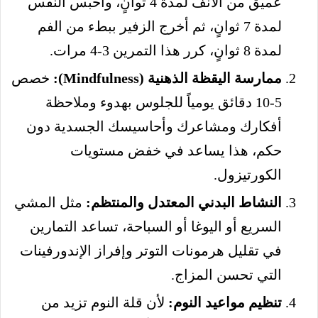
عميق من الأنف لمدة 4 ثوانٍ، واحبس النفس
لمدة 7 ثوانٍ، ثم أخرج الزفير ببطء من الفم
لمدة 8 ثوانٍ، كرر هذا التمرين 3-4 مرات.
ممارسة اليقظة الذهنية (Mindfulness):
خصص
5-10 دقائق يومياً للجلوس بهدوء وملاحظة
أفكارك ومشاعرك وأحاسيسك الجسدية دون
حكم، هذا يساعد في خفض مستويات
الكورتيزول.
النشاط البدني المعتدل والمنتظم:
مثل المشي
السريع أو اليوغا أو السباحة، تساعد التمارين
في تقليل هرمونات التوتر وإفراز الإندورفينات
التي تحسن المزاج.
تنظيم مواعيد النوم:
لأن قلة النوم تزيد من