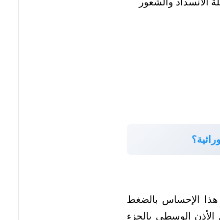
ة الانسداد والشعور
راثية؟
ث هذا الإحساس بالضغط
ل الأذن الوسطى بالجزء