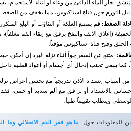
نشق بخار الماء الدافئ من وعاء أو أثناء الاستحمام، يس
قليل التورم حول قناة استاكيوس، مما يخفف من الضغط ع
دلة الضغط:
قم بمضغ العلكة أو التثاؤب أو البلع المتكرر،
لخفيفة (إغلاق الأنف والنفخ برفق مع إبقاء الفم مغلقاً)، 
حلق وفتح قناة استاكيوس مؤقتاً.
اقمة:
امتنع عن السفر جواً أثناء نزلة البرد إن أمكن، ح
، كما ينبغي تجنب إدخال أي أجسام أو أعواد قطنية داخل 
 من أسباب إنسداد الأذن تدريجياً مع تحسن أعراض نزلة ا
إحساس بالانسداد أو ترافق مع ألم شديد أو حمى، فقد
وسطى ويتطلب تقييماً طبياً.
ن المعلومات حول:
ما هو فقر الدم الانحلالي وما ال