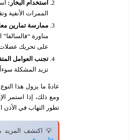
استخدام البخار:
است
الممرات الأنفية وت
ممارسة تمارين معا
مناورة “فالسالفا” ا
على تحريك عضلات ال
تجنب العوامل المتف
تزيد المشكلة سوءاً
عادةً ما يزول هذا النوع
ومع ذلك، إذا استمر ال
تطور التهاب في الأذن ال
💡 اكتشف المزيد م