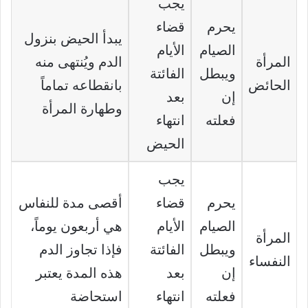
يجب
يحرم
قضاء
يبدأ الحيض بنزول
الصيام
الأيام
المرأة
الدم ويُنتهى منه
ويبطل
الفائتة
الحائض
بانقطاعه تماماً
إن
بعد
وطهارة المرأة
فعلته
انتهاء
الحيض
يجب
يحرم
قضاء
أقصى مدة للنفاس
الصيام
الأيام
هي أربعون يوماً،
المرأة
ويبطل
الفائتة
فإذا تجاوز الدم
النفساء
إن
بعد
هذه المدة يعتبر
فعلته
انتهاء
استحاضة