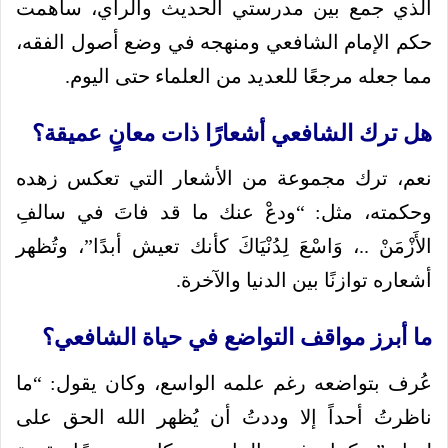
الذي جمع بين مدرستي الحديث والرأي، ساهمت
حكم الإمام الشافعي ومنهجه في وضع أصول الفقه،
مما جعله مرجعًا للعديد من العلماء حتى اليوم.
هل ترك الشافعي أشعارًا ذات معانٍ عميقة؟
نعم، ترك مجموعة من الأشعار التي تعكس زهده
وحكمته، مثل: “ودعْ عنك ما قد فاتَ في سالفِ
الأَزْمَنْ ..، وَاسْعَ لِدُنْيَاكَ كأنك تعيش أبدًا”، وتُظهر
أشعاره توازنًا بين الدنيا والآخرة.
ما أبرز مواقف التواضع في حياة الشافعي؟
عُرف بتواضعه رغم علمه الواسع، وكان يقول: “ما
ناظرتُ أحداً إلا وددتُ أن يُظهر الله الحق على