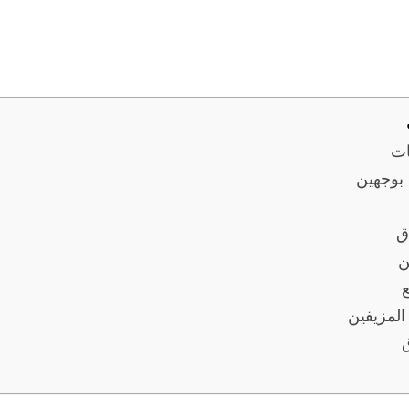
ات
بوجهين
ق
ن
ع
المزيفين