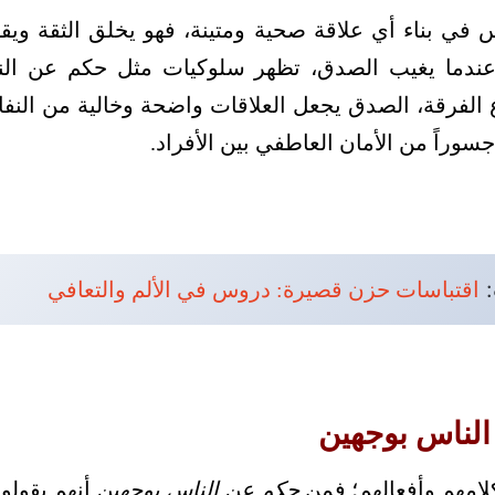
اس في بناء أي علاقة صحية ومتينة، فهو يخلق الثقة 
، عندما يغيب الصدق، تظهر سلوكيات مثل حكم عن ال
رع الفرقة، الصدق يجعل العلاقات واضحة وخالية من النف
الاحترام المتبادل ويبني جسوراً من الأ

اقتباسات حزن قصيرة: دروس في الألم والتعافي
كيف تتعرف ع
رضيك أمامك
حكم عن الناس بوجهين
لاحظ التناقض بين كل