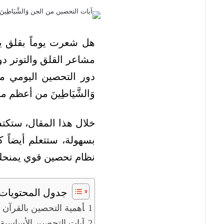
هل شعرت يوماً بقلق يط
مشاعر القلق والتوتر دو
دور التحصين اليومي م
وَالشَّيَاطِينَ من أعظم
خلال هذا المقال، ستكتشف
بسهولة، ستتعلم أيضاً ك
نظام تحصين قوي يمنحك ش
جدول المحتويات
أهمية التحصين بالقرآن
آيات التحصين الأساسية 