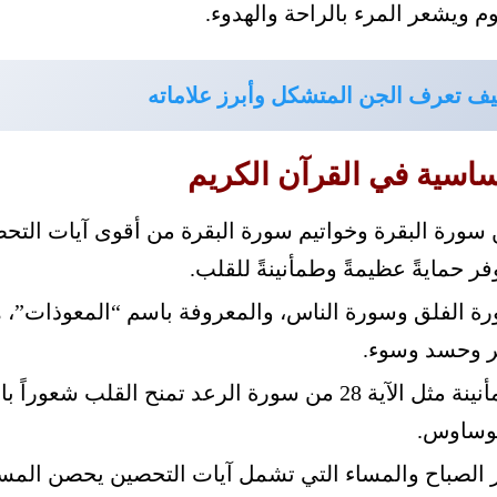
م ويشعر المرء بالراحة والهدوء.
ف تعرف الجن المتشكل وأبرز علاماته
ساسية في القرآن الكريم
 سورة البقرة وخواتيم سورة البقرة من أقوى آيات التح
توفر حمايةً عظيمةً وطمأنينةً للقلب.
ة الفلق وسورة الناس، والمعروفة باسم “المعوذات”، 
 وحسد وسوء.
آيات السكينة والطمأنينة مثل الآية 28 من سورة الرعد تمنح الق
لوساوس.
كار الصباح والمساء التي تشمل آيات التحصين يحصن المس