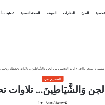
لشخصية
الطبخ
العقارات
الموضه
الصحة النفسية
تصنيفات أ
ئيسية
/
السحر والجن
/
آيات التحصين من الجن وَالشَّيَاطِينَ… تلاوات تحفظك وتحمي 
السحر والجن
جن وَالشَّيَاطِينَ… تلاوات
1
Anas Alkomy