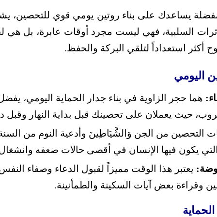
مفضلة يساعدك على بناء روتين يومي قوي للتحصين، يشعر
رات السلبية، فهي ليست مجرد أوقات عابرة، بل هي ل
 أكثر استعداداً لتلقي البركة والحفظ.
ن اليومي
ء:
هما حجر الزاوية في بناء جدار الحماية اليومي، يفضل 
روب، حيث يعملان على تحصينك قبل بداية النهار وقبل دخ
ت التحصين من الجن وَالشَّيَاطِينَ وأدعية النوم من ال
لتي يكون فيها الإنسان في أقصى حالات ضعفه وانشغال 
وضة:
يعتبر هذا الوقت مميزاً لقبول الدعاء وصفاء النفس
صين وقراءة بعض آيات السكينة والطمأنينة.
الحماية