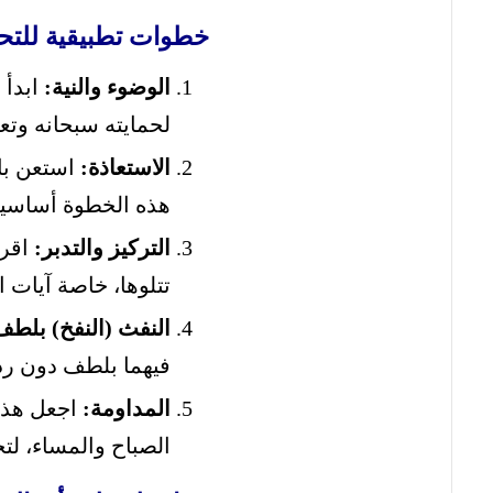
خطوات تطبيقية للتحص
الوضوء والنية:
ابدأ 
لحمايته سبحانه وتعا
الاستعاذة:
استعن بال
هذه الخطوة أساسية 
التركيز والتدبر:
اقرأ
تتلوها، خاصة آيات ا
النفث (النفخ) بلطف
فيهما بلطف دون رذ
المداومة:
اجعل هذا 
الصباح والمساء، لت