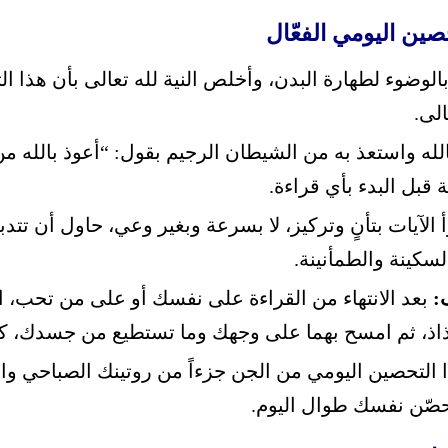
ين اليومي الفعّال
بالوضوء لطهارة البدن، وأخلص النية لله تعالى بأن هذا 
لى.
له واستعذ به من الشيطان الرجيم بقول: “أعوذ بالله م
قبل البدء بأي قراءة.
 الآيات بتأنٍ وتركيز، لا بسرعة وبغير وعي، حاول أن تتدب
لسكينة والطمأنينة.
:
بعد الانتهاء من القراءة على نفسك أو على من تحب،
اذ، ثم امسح بهما على وجهك وما تستطيع من جسدك، ك
التحصين اليومي من الجن جزءاً من روتينك الصباحي والم
حصّن نفسك طوال اليوم.