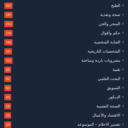
الطبخ
561
صحة وتغذية
281
السحر والجن
252
حكم وأقوال
219
العناية الشخصية
146
الشخصيات التاريخية
141
مشروبات باردة وساخنة
102
تقنية
88
البحث العلمي
62
التسويق
50
الديكور
43
الصحة النفسية
29
الاقتصاد والأعمال
29
تفسير الاحلام – الموسوعه
24