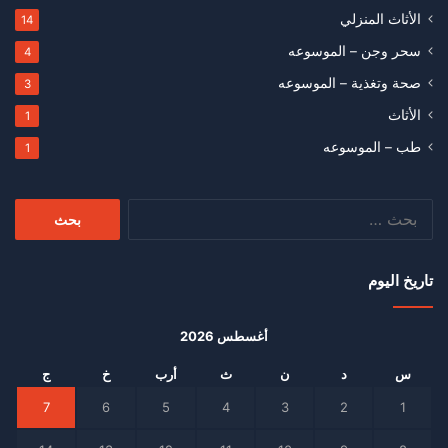
الأثاث المنزلي
14
سحر وجن – الموسوعه
4
صحة وتغذية – الموسوعه
3
الأثاث
1
طب – الموسوعه
1
البحث
عن:
تاريخ اليوم
أغسطس 2026
س
د
ن
ث
أرب
خ
ج
7
6
5
4
3
2
1