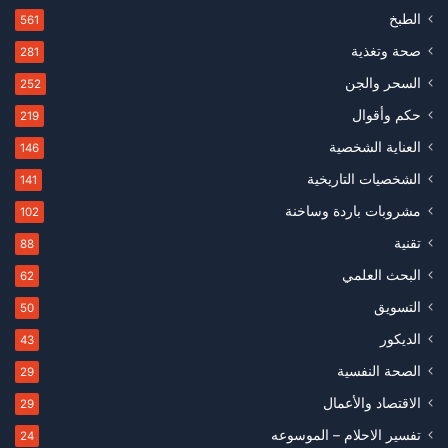
الطبخ
561
صحة وتغذية
281
السحر والجن
252
حكم وأقوال
219
العناية الشخصية
146
الشخصيات التاريخية
141
مشروبات باردة وساخنة
102
تقنية
88
البحث العلمي
62
التسويق
50
الديكور
43
الصحة النفسية
29
الاقتصاد والأعمال
29
تفسير الاحلام – الموسوعه
24